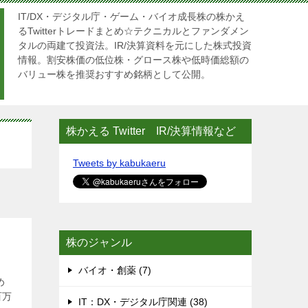
IT/DX・デジタル庁・ゲーム・バイオ成長株の株かえ
るTwitterトレードまとめ☆テクニカルとファンダメン
タルの両建て投資法。IR/決算資料を元にした株式投資
情報。割安株価の低位株・グロース株や低時価総額の
バリュー株を推奨おすすめ銘柄として公開。
株かえる Twitter IR/決算情報など
Tweets by kabukaeru
株のジャンル
バイオ・創薬 (7)
め
百万
IT：DX・デジタル庁関連 (38)