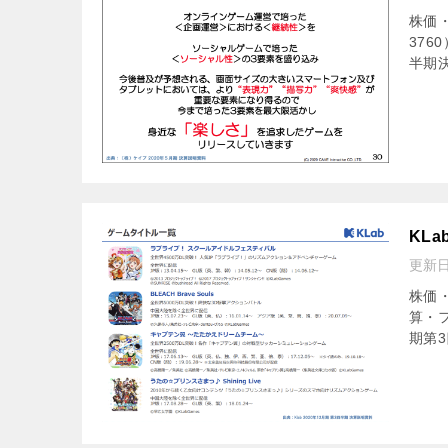
株価
376
半期決
KLa
更新
株価・
算・フ
期第3