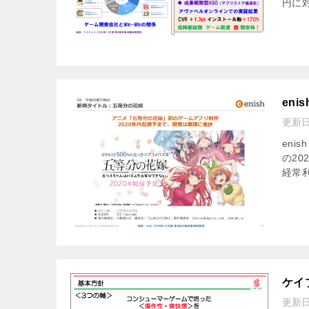
円に対
eni
更新
eni
の20
経常利
ケイ
更新