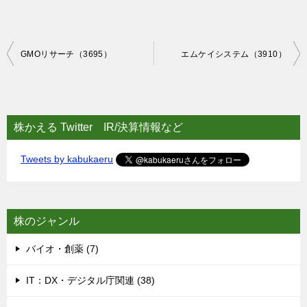
投
GMOリサーチ（3695）
エムケイシステム（3910）
稿
ナ
ビ
株かえる Twitter IR/決算情報など
ゲ
Tweets by kabukaeru
ー
シ
ョ
株のジャンル
ン
バイオ・創薬 (7)
IT：DX・デジタル庁関連 (38)