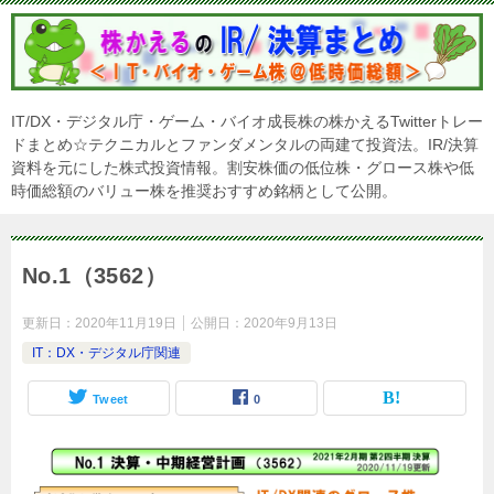
IT/DX・デジタル庁・ゲーム・バイオ成長株の株かえるTwitterトレー
ドまとめ☆テクニカルとファンダメンタルの両建て投資法。IR/決算
資料を元にした株式投資情報。割安株価の低位株・グロース株や低
時価総額のバリュー株を推奨おすすめ銘柄として公開。
No.1（3562）
更新日：
2020年11月19日
公開日：
2020年9月13日
IT：DX・デジタル庁関連
Tweet
0