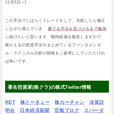
11月5日～)
この手法でしばらくトレードをして、失敗したら修正
しながら進んでいき、
勝てる手法を見つけるまで勉強
し続けたいと思います。随時経過を報告しますので、
株かえるの投資手法やまとめているファンダメンタ
ル・テクニカル分析の情報をご参考にしていただけれ
ば幸いです。
著名投資家(株クラ)の株式Twitter情報
RET
株とーきょー
株カーチャン
決算説
明会
日本経済新聞
官報ブログ
スパーダ