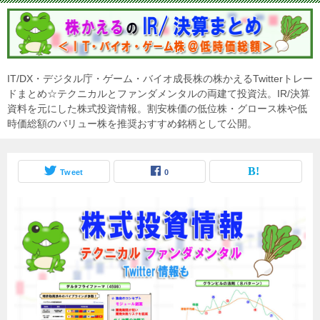
IT/DX・デジタル庁・ゲーム・バイオ成長株の株かえるTwitterトレー
ドまとめ☆テクニカルとファンダメンタルの両建て投資法。IR/決算
資料を元にした株式投資情報。割安株価の低位株・グロース株や低
時価総額のバリュー株を推奨おすすめ銘柄として公開。
Tweet
0