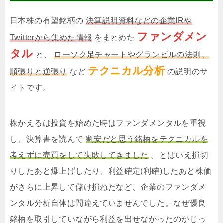
日本株の有望銘柄の
決算説明資料などの企業IRや
ファンダメン
Twitterから集めた情報
をまとめた
タル
と、
ローソク足チャートやグランビルの法則、
テクニカル分析
順張りと逆張り
など
の説明のサ
イトです。
株かえるは投資を始めた時はファンダメンタルを重視
し、決算書を読んで
割安だと思う銘柄をテクニカルを
考えずに売買をして失敗してきました
。とはいえ損切
りしたあと爆上げしたり、利益確定(利確)したあと株価
がさらに上昇して儲け損ねたなど、企業のファンダメ
ンタル分析自体は間違えていませんでした。なぜ優良
銘柄を取引していながら利益を出せなかったのかじっ